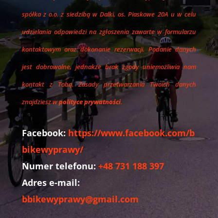
spółka z o.o. z siedzibą w Dalki, os. Piaskowe 20A u w celu
udzielania odpowiedzi na zgłoszenia zawarte w formularzu
kontaktowym oraz dokonanie rezerwacji. Podanie danych
jest dobrowolne, jednakże brak zgody uniemożliwia nam
kontakt z Tobą. Zasady przetwarzania Twoich danych
znajdziesz w
polityce prywatności
.
Facebook:
https://www.facebook.com/b
bikewyprawy/
Numer telefonu:
+48 731 188 397
Adres e-mail:
bbikewyprawy@gmail.com