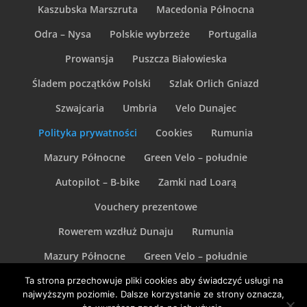
Kaszubska Marszruta
Macedonia Północna
Odra – Nysa
Polskie wybrzeże
Portugalia
Prowansja
Puszcza Białowieska
Śladem początków Polski
Szlak Orlich Gniazd
Szwajcaria
Umbria
Velo Dunajec
Polityka prywatności
Cookies
Rumunia
Mazury Północne
Green Velo – południe
Autopilot – B-bike
Zamki nad Loarą
Vouchery prezentowe
Rowerem wzdłuż Dunaju
Rumunia
Mazury Północne
Green Velo – południe
Toskania rowerem
Chile
Wełtawa i Łaba
Ta strona przechowuje pliki cookies aby świadczyć usługi na
najwyższym poziomie. Dalsze korzystanie ze strony oznacza,