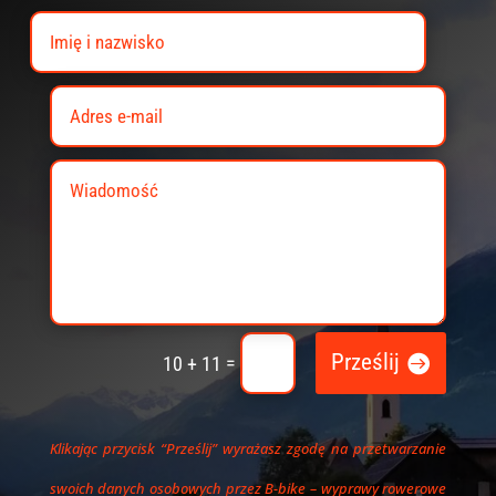
Prześlij
=
10 + 11
Klikając przycisk “Prześlij” wyrażasz zgodę na przetwarzanie
swoich danych osobowych przez B-bike – wyprawy rowerowe