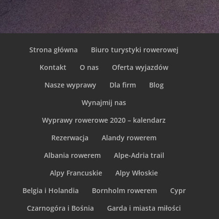
Strona główna
Biuro turystyki rowerowej
Kontakt
O nas
Oferta wyjazdów
Nasze wyprawy
Dla firm
Blog
Wynajmij nas
Wyprawy rowerowe 2020 – kalendarz
Rezerwacja
Alandy rowerem
Albania rowerem
Alpe-Adria trail
Alpy Francuskie
Alpy Włoskie
Belgia i Holandia
Bornholm rowerem
Cypr
Czarnogóra i Bośnia
Garda i miasta miłości